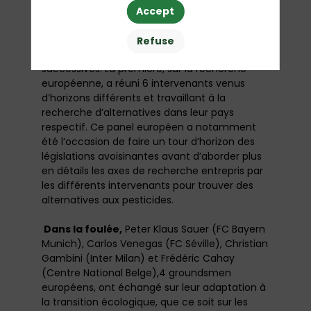
aux problématiques de recrutement.
Accept
Le premier après-midi
était consacré au
Refuse
Zéro Phyto, avec trois tables rondes
successives. La première, sur la recherche
européenne, a réuni 6 intervenants venus
d’horizons différents et travaillant à la
recherche d’alternatives dans leur pays
respectif. Ce panel européen a notamment
été l’occasion de faire un tour d’horizon des
législations avoisinantes avant d’aborder plus
en détails les axes de recherche entrepris par
les différents intervenants pour trouver des
alternatives aux pesticides.
Dans la foulée,
Peter Klaus Sauer (FC Bayern
Munich), Carlos Venegas (FC Séville), Christian
Gambini (Inter Milan) et Frédéric Cahay
(Centre National Belge),4 groundsmen
européens, ont échangé sur leur adaptation à
la transition écologique, que ce soit sur les