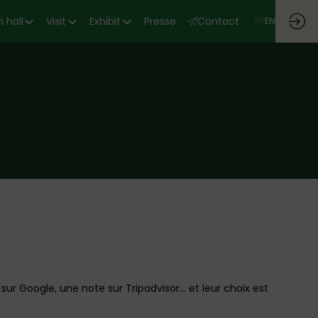
 hall
Visit
Exhibit
Presse
Contact
FR
EN
sur Google, une note sur Tripadvisor… et leur choix est