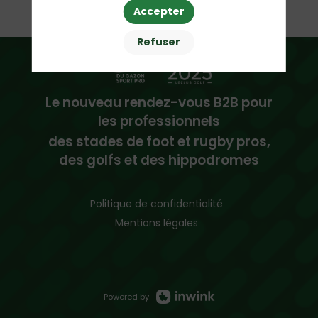
Accepter
Refuser
Le nouveau rendez-vous B2B pour
les professionnels
des stades de foot et rugby pros,
des golfs et des hippodromes
Politique de confidentialité
Mentions légales
Powered by