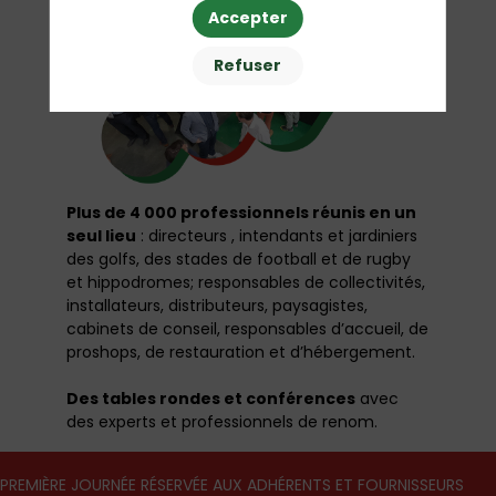
Accepter
Refuser
Plus de 4 000 professionnels réunis en un
seul lieu
:
directeurs , intendants et jardiniers
des golfs, des stades de football et de rugby
et hippodromes; responsables de collectivités,
installateurs, distributeurs, paysagistes,
cabinets de conseil, responsables d’accueil, de
proshops, de restauration et d’hébergement.
Des tables rondes et conférences
avec
des experts et professionnels de renom.
PREMIÈRE JOURNÉE RÉSERVÉE AUX ADHÉRENTS ET FOURNISSEURS