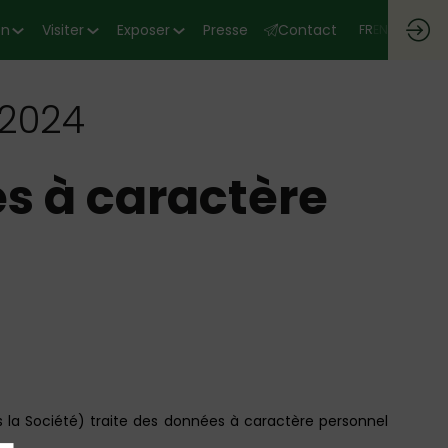
on
Visiter
Exposer
Presse
Contact
FR
EN
-2024
es à caractère
ès la Société) traite des données à caractère personnel