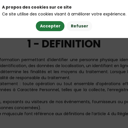
 différentes entités de Profield Events Group sur les sites interne
A propos des cookies sur ce site
eurs et partenaires de la Société.
Ce site utilise des cookies visant à améliorer votre expérience.
ans le cadre réglementaire et légal applicable à la protect
des données du 27 avril 2016 et celles de la loi n°78-17 du 6 jan
Accepter
Refuser
1 - DEFINITION
formation permettant d’identifier une personne physique ide
dentification, des données de localisation, un identifiant en lig
détermine les finalités et les moyens du traitement. Lorsqu
qualité de responsable du traitement.
itement : toute opération ou tout ensemble d’opérations ef
 à Caractère Personnel, telles que la collecte, l’enregistreme
s, exposants ou visiteurs de nos événements, fournisseurs ou par
ersonnes concernées).
 majuscule font référence aux définitions de l’article 4 du Règl