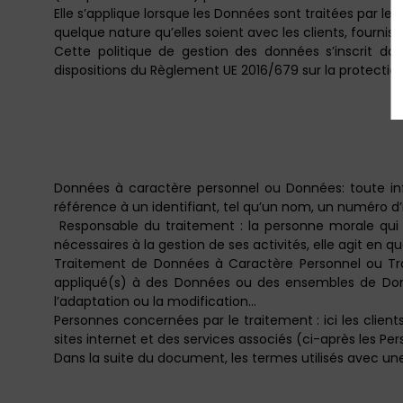
Elle s’applique lorsque les Données sont traitées par les
quelque nature qu’elles soient avec les clients, fourniss
Cette politique de gestion des données s’inscrit d
dispositions du Règlement UE 2016/679 sur la protection 
Données à caractère personnel ou Données: toute in
référence à un identifiant, tel qu’un nom, un numéro d’i
Responsable du traitement : la personne morale qui 
nécessaires à la gestion de ses activités, elle agit en 
Traitement de Données à Caractère Personnel ou Tra
appliqué(s) à des Données ou des ensembles de Données
l’adaptation ou la modification…
Personnes concernées par le traitement : ici les client
sites internet et des services associés (ci-après les P
Dans la suite du document, les termes utilisés avec une