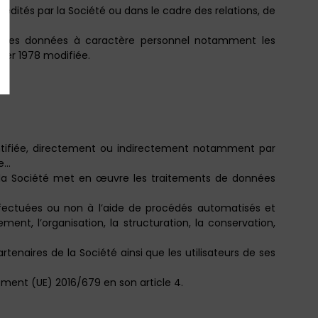
t édités par la Société ou dans le cadre des relations, de
ion des données à caractère personnel notamment les
vier 1978 modifiée.
ntifiée, directement ou indirectement notamment par
ne…
e la Société met en œuvre les traitements de données
fectuées ou non à l’aide de procédés automatisés et
nt, l’organisation, la structuration, la conservation,
tenaires de la Société ainsi que les utilisateurs de ses
ement (UE) 2016/679 en son article 4.