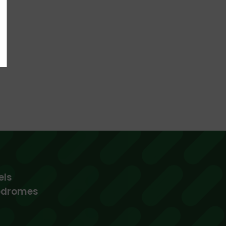
els
podromes