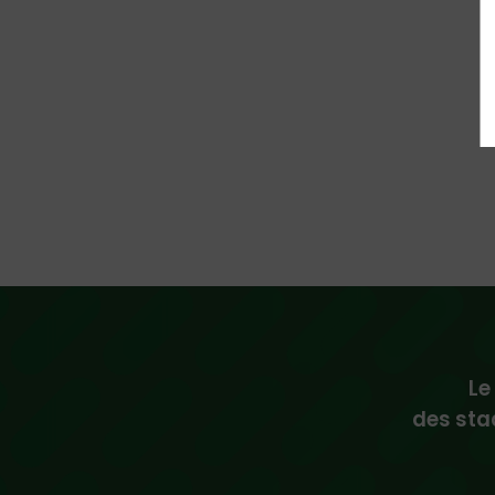
Le
des sta