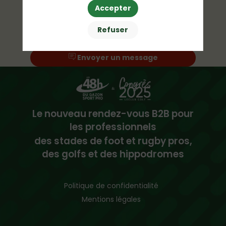
Accepter
Refuser
Demander un RDV
Envoyer un message
Le nouveau rendez-vous B2B pour
les professionnels
des stades de foot et rugby pros,
des golfs et des hippodromes
Politique de confidentialité
Mentions légales