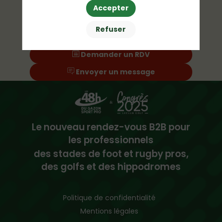
Accepter
Refuser
Demander un RDV
Envoyer un message
Le nouveau rendez-vous B2B pour
les professionnels
des stades de foot et rugby pros,
des golfs et des hippodromes
Politique de confidentialité
Mentions légales