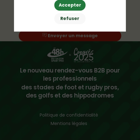
Accepter
Refuser
Demander un RDV
Envoyer un message
Le nouveau rendez-vous B2B pour
les professionnels
des stades de foot et rugby pros,
des golfs et des hippodromes
Politique de confidentialité
Mentions légales