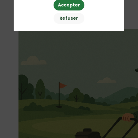
Accepter
26 nov. 2025
—
15:30
-
16:00
Refuser
Espace Conférence