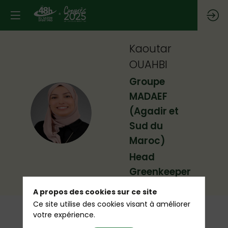
Kaoutar
OUAHBI
Groupe
MADAEF
KO
(Agadir et
Sud du
Maroc)
Head
Greenkeeper
A propos des cookies sur ce site
Ce site utilise des cookies visant à améliorer
votre expérience.