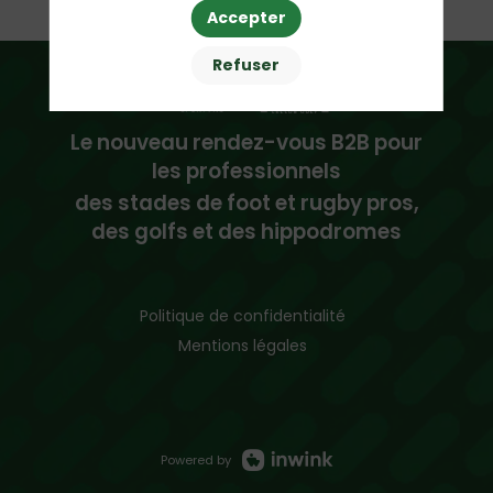
Accepter
Refuser
Le nouveau rendez-vous B2B pour
les professionnels
des stades de foot et rugby pros,
des golfs et des hippodromes
Politique de confidentialité
Mentions légales
Powered by