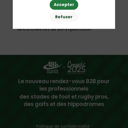
Accepter
hydroseeding et pigmentation, il présentera
les bénéfices agronomiques et esthétiques de
Refuser
cette transition vers une graminée de saison
chaude, tout en partageant les difficultés
rencontrées lors de son implantation.
Le nouveau rendez-vous B2B pour
les professionnels
des stades de foot et rugby pros,
des golfs et des hippodromes
Politique de confidentialité