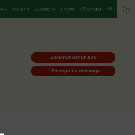
on
Visiter
Exposer
Presse
Contact
FR
EN
Demander un RDV
Envoyer un message