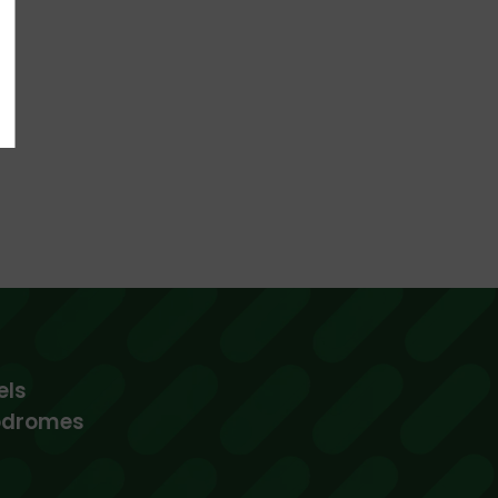
els
podromes