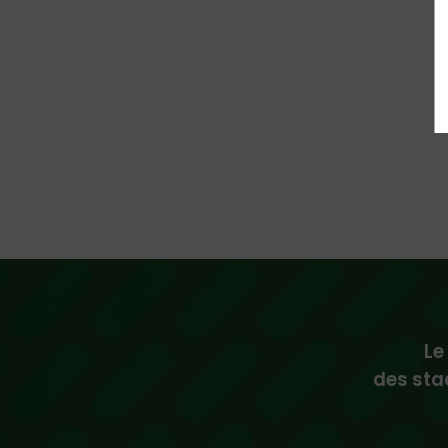
Le
des sta