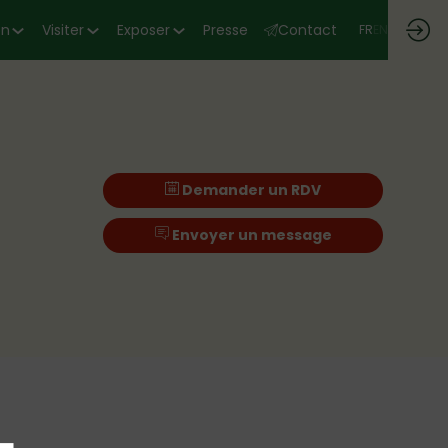
on
Visiter
Exposer
Presse
Contact
FR
EN
Demander un RDV
Envoyer un message