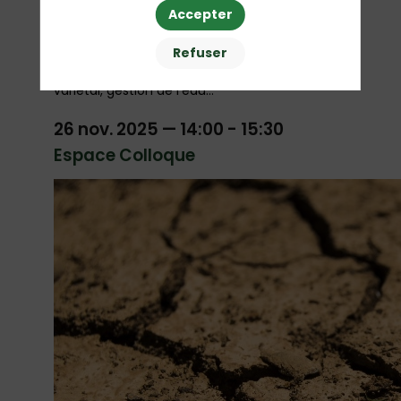
Accepter
Dans la foulée, une discussion mettra en
Refuser
lumière des approches concrètes visant à
s’adapter au changement climatique : levier
variétal, gestion de l’eau…
26 nov. 2025
—
14:00
-
15:30
Espace Colloque