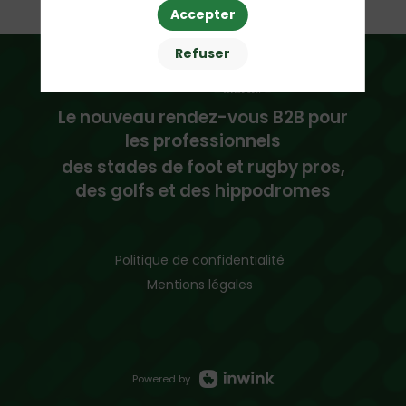
Accepter
Refuser
Le nouveau rendez-vous B2B pour
les professionnels
des stades de foot et rugby pros,
des golfs et des hippodromes
Politique de confidentialité
Mentions légales
Powered by