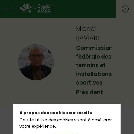
Michel
RAVIART
Commission
fédérale des
MR
terrains et
installations
sportives
Président
A propos des cookies sur ce site
Ce site utilise des cookies visant à améliorer
votre expérience.