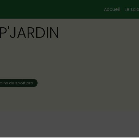
Accueil
Le sal
P'JARDIN
rains de sport pro