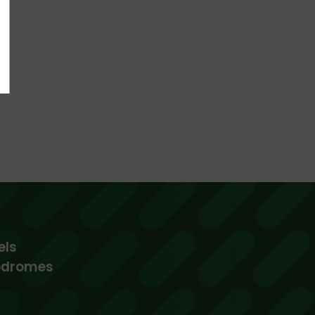
els
podromes