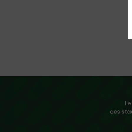
Le
des sta