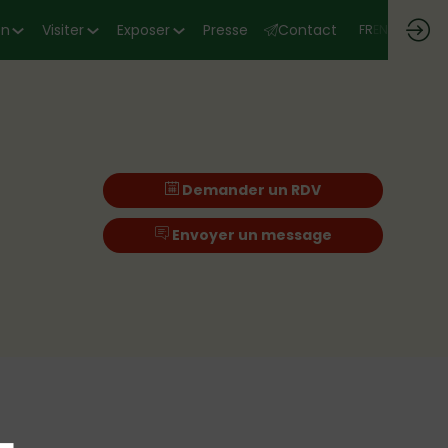
on
Visiter
Exposer
Presse
Contact
FR
EN
Demander un RDV
Envoyer un message